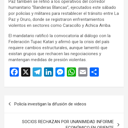
Paz también se refirió a los operativos del corredor
humanitario “Banderas Blancas”, ejecutados este sábado
por policías y militares para restablecer el tránsito entre La
Paz y Oruro, donde se registraron enfrentamientos
violentos en sectores como Caracollo y Achica Arriba.
El mandatario ratificó la convocatoria al diálogo con la
Federación Tupac Katari y afirmó que la crisis del país
requiere cambios estructurales, aunque lamentó que
existan grupos que rechacen las negociaciones y
mantengan medidas de presión violentas.
F
X
T
Li
M
W
E
C
a
el
n
es
h
m
o
ce
e
ke
se
at
ail
m
b
gr
dI
n
s
p
Navegación
Policía investigan la difusión de videos
o
a
n
g
A
ar
de
o
m
er
p
tir
entradas
SOCIOS RECHAZAN POR UNANIMIDAD INFORME
k
p
ECONÓMICO EN ORIENTE