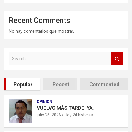
Recent Comments
No hay comentarios que mostrar.
S
e
a
r
c
Popular
Recent
Commented
h
OPINION
VUELVO MÁS TARDE, YA.
julio 26, 2026
Hoy 24 Noticias