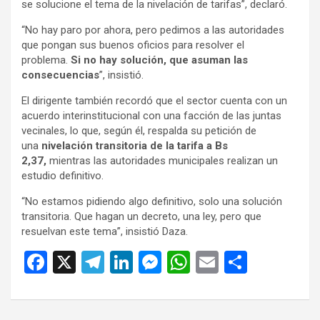
se solucione el tema de la nivelación de tarifas”, declaró.
“No hay paro por ahora, pero pedimos a las autoridades
que pongan sus buenos oficios para resolver el
problema.
Si no hay solución, que asuman las
consecuencias
”, insistió.
El dirigente también recordó que el sector cuenta con un
acuerdo interinstitucional con una facción de las juntas
vecinales, lo que, según él, respalda su petición de
una
nivelación transitoria de la tarifa a Bs
2,37,
mientras las autoridades municipales realizan un
estudio definitivo.
“No estamos pidiendo algo definitivo, solo una solución
transitoria. Que hagan un decreto, una ley, pero que
resuelvan este tema”, insistió Daza.
F
X
T
Li
M
W
E
C
a
el
n
es
h
m
o
ce
e
ke
se
at
ail
m