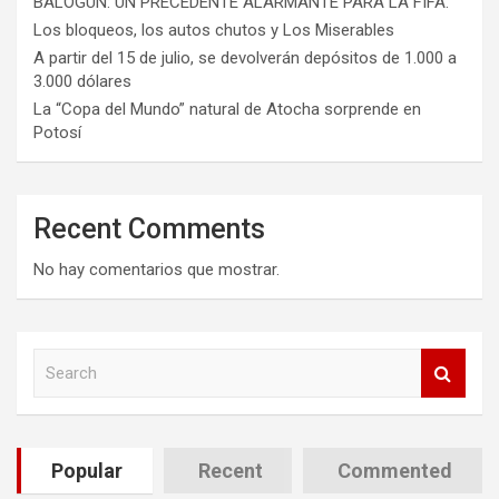
BALOGUN: UN PRECEDENTE ALARMANTE PARA LA FIFA.
Los bloqueos, los autos chutos y Los Miserables
A partir del 15 de julio, se devolverán depósitos de 1.000 a
3.000 dólares
La “Copa del Mundo” natural de Atocha sorprende en
Potosí
Recent Comments
No hay comentarios que mostrar.
S
e
a
r
c
Popular
Recent
Commented
h