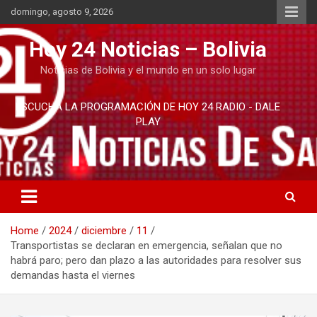
Skip
domingo, agosto 9, 2026
to
content
Hoy 24 Noticias – Bolivia
Noticias de Bolivia y el mundo en un solo lugar
ESCUCHA LA PROGRAMACIÓN DE HOY 24 RADIO - DALE
PLAY
Home
2024
diciembre
11
Transportistas se declaran en emergencia, señalan que no
habrá paro; pero dan plazo a las autoridades para resolver sus
demandas hasta el viernes