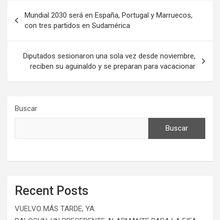
b
gr
dI
n
s
p
Navegación
Mundial 2030 será en España, Portugal y Marruecos,
o
a
n
g
A
ar
de
con tres partidos en Sudamérica
o
m
er
p
tir
entradas
k
p
Diputados sesionaron una sola vez desde noviembre,
reciben su aguinaldo y se preparan para vacacionar
Buscar
Buscar
Recent Posts
VUELVO MÁS TARDE, YA.