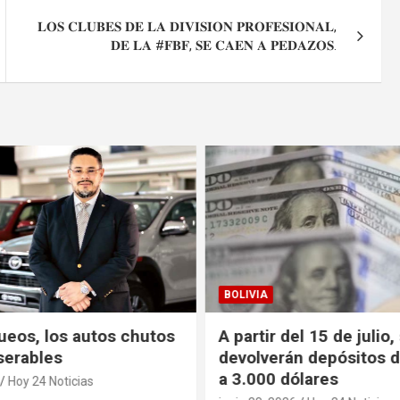
𝐋𝐎𝐒 𝐂𝐋𝐔𝐁𝐄𝐒 𝐃𝐄 𝐋𝐀 𝐃𝐈𝐕𝐈𝐒𝐈𝐎𝐍 𝐏𝐑𝐎𝐅𝐄𝐒𝐈𝐎𝐍𝐀𝐋,
𝐃𝐄 𝐋𝐀 #𝐅𝐁𝐅, 𝐒𝐄 𝐂𝐀𝐄𝐍 𝐀 𝐏𝐄𝐃𝐀𝐙𝐎𝐒.
BOLIVIA
ueos, los autos chutos
A partir del 15 de julio,
serables
devolverán depósitos d
a 3.000 dólares
Hoy 24 Noticias