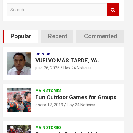
S
e
a
r
c
Popular
Recent
Commented
h
OPINION
VUELVO MÁS TARDE, YA.
julio 26, 2026
Hoy 24 Noticias
MAIN STORIES
Fun Outdoor Games for Groups
enero 17, 2019
Hoy 24 Noticias
MAIN STORIES