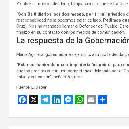
Y sobre el monto adeudado, Limpias indicó que se trata de
“Son Bs 8 diarios, por dos meses, por 11 mil privados d
responsabilidad no la podemos dejar de lado.
Pedimos que
Cruz). Nos ha mandado llamar el Defensor del Pueblo, Dere
finalizó en su contacto con los medios de comunicación.
La respuesta de la Gobernació
Mario Aguilera, gobernador en ejercicio, admitió la deuda, per
“Estamos haciendo una reingeniería financiera para cu
que los prediarios son una competencia delegada por el Go
salud y educación”, señaló Aguilera.
Fuente: El Deber
F
X
T
Li
M
W
E
C
a
el
n
es
h
m
o
ce
e
ke
se
at
ail
m
b
gr
dI
n
s
p