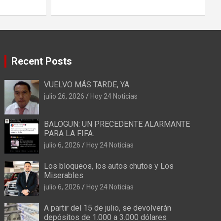
j
Recent Posts
VUELVO MÁS TARDE, YA.
julio 26, 2026
Hoy 24 Noticias
BALOGUN: UN PRECEDENTE ALARMANTE
PARA LA FIFA.
julio 6, 2026
Hoy 24 Noticias
OPINION
BO
Los bloqueos, los autos chutos y Los
A 
Los bloqueos, los autos chutos y Los
Miserables
de
Miserables
julio 6, 2026
Hoy 24 Noticias
jun
julio 6, 2026
Hoy 24 Noticias
A partir del 15 de julio, se devolverán
depósitos de 1.000 a 3.000 dólares