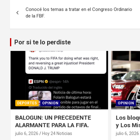
Navegación
o
a
n
g
A
ar
Conocé los temas a tratar en el Congreso Ordinario
de
o
m
er
p
tir
de la FBF.
k
p
entradas
Por si te lo perdiste
DEPORTES
OPINION
OPINION
BALOGUN: UN PRECEDENTE
Los bloq
ALARMANTE PARA LA FIFA.
y Los Mi
julio 6, 2026
Hoy 24 Noticias
julio 6, 2026