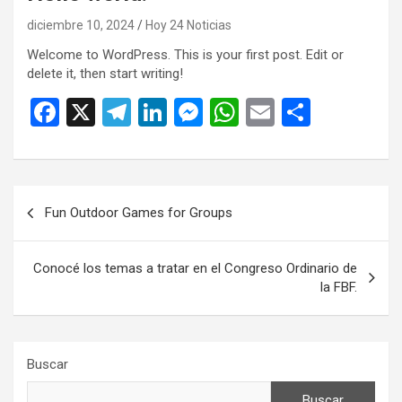
diciembre 10, 2024
Hoy 24 Noticias
Welcome to WordPress. This is your first post. Edit or
delete it, then start writing!
F
X
T
Li
M
W
E
C
a
el
n
es
h
m
o
ce
e
ke
se
at
ail
m
b
gr
dI
n
s
p
Navegación
Fun Outdoor Games for Groups
o
a
n
g
A
ar
de
o
m
er
p
tir
entradas
Conocé los temas a tratar en el Congreso Ordinario de
k
p
la FBF.
Buscar
Buscar